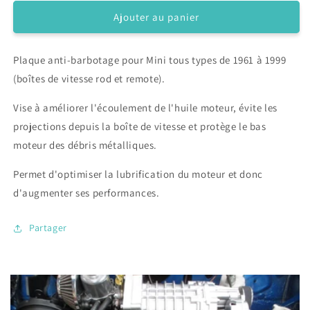
quantité
quantité
de
de
Ajouter au panier
Plaque
Plaque
anti-
anti-
Plaque anti-barbotage pour Mini tous types de 1961 à 1999
barbotage
barbotage
pour
pour
(boîtes de vitesse rod et remote).
Mini
Mini
Vise à améliorer l'écoulement de l'huile moteur, évite les
projections depuis la boîte de vitesse et protège le bas
moteur des débris métalliques.
Permet d'optimiser la lubrification du moteur et donc
d'augmenter ses performances.
Partager