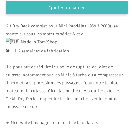
quantité
quantité
de
de
Ajouter au panier
Kit
Kit
Dry
Dry
Kit Dry Deck complet pour Mini (modèles 1959 à 2000),
Deck
Deck
se
complet
complet
monte sur tous les moteurs séries A et A+.
pour
pour
Made in Tom'Shop !
Mini
Mini
🛠️ 1 à 2 semaines de fabrication.
Il a pour but de réduire le risque de rupture de joint de
culasse, notamment sur les Minis à turbo ou à compresseur.
Il permet la suppression des passages d'eau entre le bloc
moteur et la culasse. Circulation d'eau via durite externe.
Ce kit Dry Deck complet inclus les bouchons et le joint de
culasse en acier.
⚠️ Nécessite l'usinage du bloc et de la culasse.