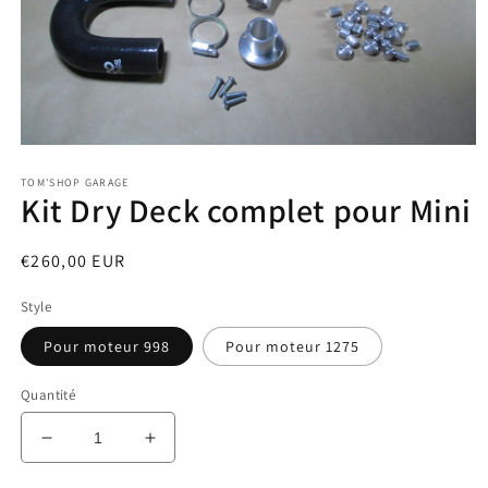
Ouvrir
le
TOM'SHOP GARAGE
média
Kit Dry Deck complet pour Mini
1
dans
une
fenêtre
Prix
€260,00 EUR
modale
habituel
Style
Pour moteur 998
Pour moteur 1275
Quantité
Réduire
Augmenter
la
la