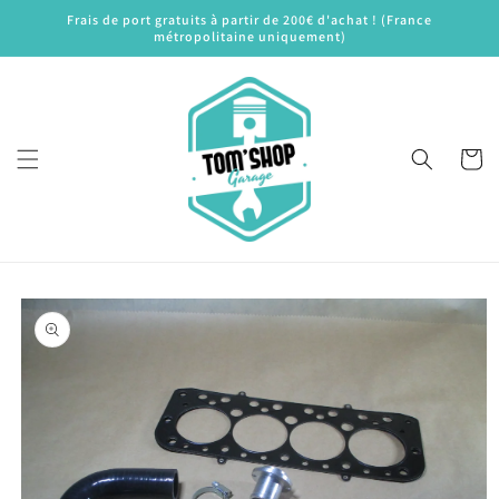
et
Frais de port gratuits à partir de 200€ d'achat ! (France
passer
métropolitaine uniquement)
au
contenu
Panier
Passer aux
informations
produits