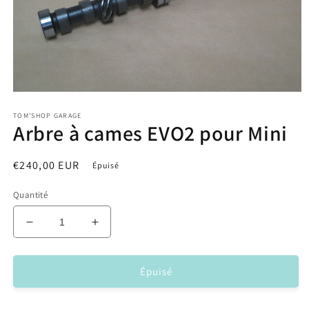
Ouvrir
le
TOM'SHOP GARAGE
média
Arbre à cames EVO2 pour Mini
1
dans
une
fenêtre
Prix
€240,00 EUR
Épuisé
modale
habituel
Quantité
Réduire
Augmenter
la
la
quantité
quantité
de
de
Épuisé
Arbre
Arbre
à
à