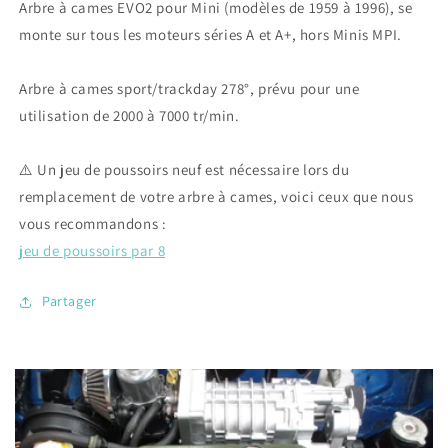
Arbre à cames EVO2 pour Mini (modèles de 1959 à 1996), se
cames
cames
EVO2
EVO2
monte sur tous les moteurs séries A et A+, hors Minis MPI.
pour
pour
Mini
Mini
Arbre à cames sport/trackday 278°, prévu pour une
utilisation de 2000 à 7000 tr/min.
⚠️ Un jeu de poussoirs neuf est nécessaire lors du
remplacement de votre arbre à cames, voici ceux que nous
vous recommandons :
jeu de poussoirs par 8
Partager