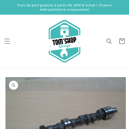
et
Frais de port gratuits à partir de 200€ d'achat ! (France
passer
métropolitaine uniquement)
au
contenu
Panier
Passer aux
informations
produits